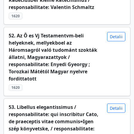
responsabilitate: Valentin Schmaltz
1620
52. Az Ô es Vj Testamentvm-beli
Detalii
helyeknek, mellyekboel az
Háromsagról való tudománt szokták
állatni, Magyarazattyok /
responsabilitate: Enyedi Gyeorgy ;
Torozkai Mátétól Magyar nyelvre
fordittatott
1620
53. Libellus elegantissimus /
Detalii
responsabilitate: qui inscribitur Cato,
de praeceptis vitae communis=Igen
szép könyvetske, / responsabilitate: