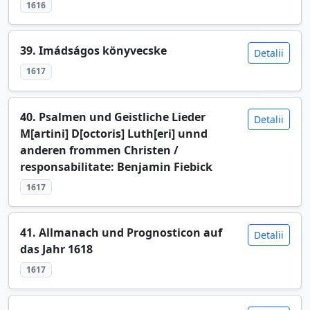
1616
39. Imádságos könyvecske
Detalii
1617
40. Psalmen und Geistliche Lieder
Detalii
M[artini] D[octoris] Luth[eri] unnd
anderen frommen Christen /
responsabilitate: Benjamin Fiebick
1617
41. Allmanach und Prognosticon auf
Detalii
das Jahr 1618
1617