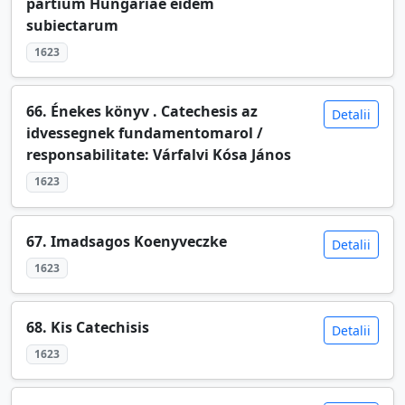
partium Hungariae eidem
subiectarum
1623
66. Énekes könyv . Catechesis az
Detalii
idvessegnek fundamentomarol /
responsabilitate: Várfalvi Kósa János
1623
67. Imadsagos Koenyveczke
Detalii
1623
68. Kis Catechisis
Detalii
1623