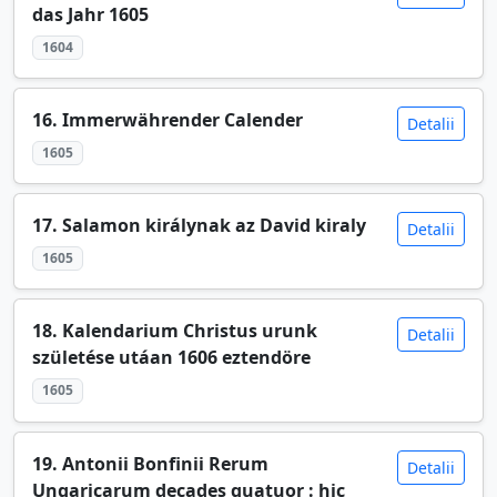
das Jahr 1605
1604
16. Immerwährender Calender
Detalii
1605
17. Salamon királynak az David kiraly
Detalii
1605
18. Kalendarium Christus urunk
Detalii
születése utáan 1606 eztendöre
1605
19. Antonii Bonfinii Rerum
Detalii
Ungaricarum decades quatuor : hic