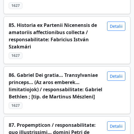
1627
85. Historia ex Partenii Nicenensis de
Detalii
amatoriis affectionibus collecta /
responsabilitate: Fabricius István
Szakmári
1627
86. Gabriel Dei gratia… Transylvaniae
Detalii
princeps… (Az aros emberek…
limitatiojok) / responsabilitate: Gabriel
Bethlen ; [tip. de Martinus Mészleni]
1627
87. Propempticon / responsabilitate:
Detalii
quo illustrissimi… domini Petri de