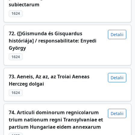
subiectarum
1624
72. {[}Gismunda és Gisquardus
Detalii
históriája] / responsabilitate: Enyedi
György
1624
73. Aeneis, Az az, az Troiai Aeneas
Detalii
Herczeg dolgai
1624
74. Articuli dominorum regnicolarum
Detalii
trium nationum regni Transylvaniae et
partium Hungariae eidem annexarum