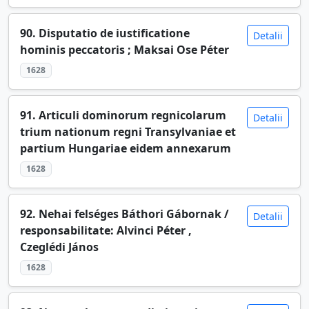
90. Disputatio de iustificatione
Detalii
hominis peccatoris ; Maksai Ose Péter
1628
91. Articuli dominorum regnicolarum
Detalii
trium nationum regni Transylvaniae et
partium Hungariae eidem annexarum
1628
92. Nehai felséges Báthori Gábornak /
Detalii
responsabilitate: Alvinci Péter ,
Czeglédi János
1628