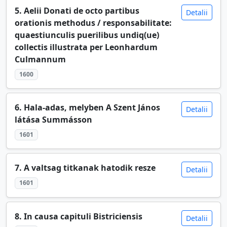
5. Aelii Donati de octo partibus
Detalii
orationis methodus / responsabilitate:
quaestiunculis puerilibus undiq(ue)
collectis illustrata per Leonhardum
Culmannum
1600
6. Hala-adas, melyben A Szent János
Detalii
látása Summásson
1601
7. A valtsag titkanak hatodik resze
Detalii
1601
8. In causa capituli Bistriciensis
Detalii