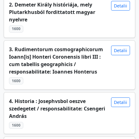
2. Demeter Király históriája, mely
Detalii
Plutarkhusból fordittatott magyar
nyelvre
1600
3. Rudimentorum cosmographicorum
Detalii
Ioann[is] Honteri Coronensis libri III :
cum tabellis geographicis /
responsabilitate: Ioannes Honterus
1600
4. Historia : Josephvsbol oeszve
Detalii
szedegetet / responsabilitate: Csengeri
András
1600