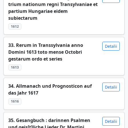
trium nationum regni Transylvaniae et
partium Hungariae eidem
subiectarum
1612
33. Rerum in Transsylvania anno
Detalii
Domini 1613 toto mense Octobri
gestarum ordo et series
1613
34. Allmanach und Prognosticon auf
Detalii
das Jahr 1617
1616
35. Gesangbuch : darinnen Psalmen
Detalii
und geis[t]liche Lieder Dr. Martini