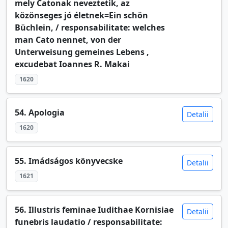
mely Catonak neveztetik, az
közönseges jó életnek=Ein schön
Büchlein, / responsabilitate: welches
man Cato nennet, von der
Unterweisung gemeines Lebens ,
excudebat Ioannes R. Makai
1620
54. Apologia
Detalii
1620
55. Imádságos könyvecske
Detalii
1621
56. Illustris feminae Iudithae Kornisiae
Detalii
funebris laudatio / responsabilitate: