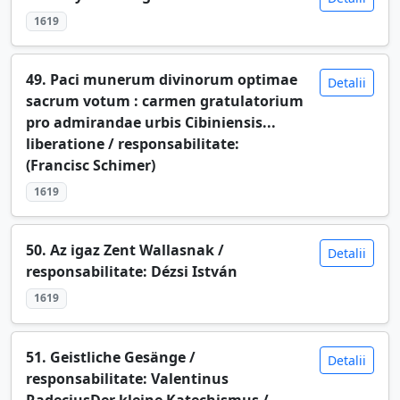
1619
49. Paci munerum divinorum optimae
Detalii
sacrum votum : carmen gratulatorium
pro admirandae urbis Cibiniensis...
liberatione / responsabilitate:
(Francisc Schimer)
1619
50. Az igaz Zent Wallasnak /
Detalii
responsabilitate: Dézsi István
1619
51. Geistliche Gesänge /
Detalii
responsabilitate: Valentinus
RadeciusDer kleine Katechismus /