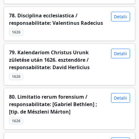
78. Disciplina ecclesiastica /
Detalii
responsabilitate: Valentinus Radecius
1626
79. Kalendariom Christus Urunk
Detalii
zületése után 1626. esztendöre /
responsabilitate: David Herlicius
1626
80. Limitatio rerum forensium /
Detalii
responsabilitate: [Gabriel Bethlen] ;
[tip. de Mészleni Márton]
1626