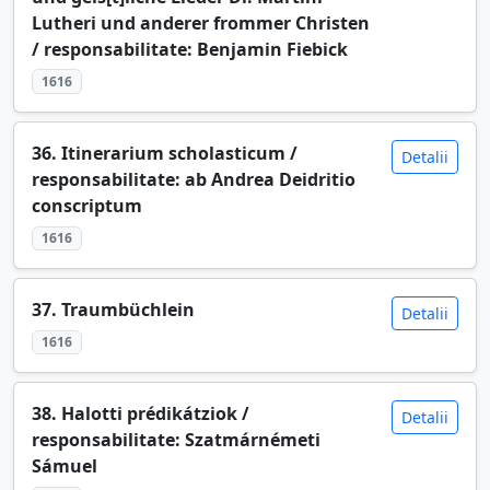
Lutheri und anderer frommer Christen
/ responsabilitate: Benjamin Fiebick
1616
36. Itinerarium scholasticum /
Detalii
responsabilitate: ab Andrea Deidritio
conscriptum
1616
37. Traumbüchlein
Detalii
1616
38. Halotti prédikátziok /
Detalii
responsabilitate: Szatmárnémeti
Sámuel