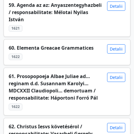
59. Agenda az az: Anyaszentegyhazbeli
Detalii
/ responsabilitate: Mélotai Nyilas
István
1621
60. Elementa Greacae Grammatices
Detalii
1622
61. Prosopopoeja Albae Juliae ad…
Detalii
reginam d.d. Susannam Karolyi…
MDCXXII Claudiopoli… demortuam /
responsabilitate: Háportoni Forró Pál
1622
62. Christus Iesvs követésérol /
Detalii
responsabilitate: Vasarheli Gergely