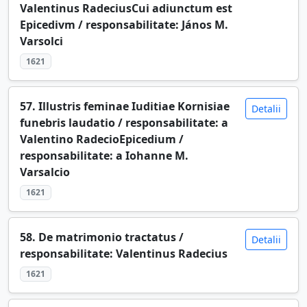
Valentinus RadeciusCui adiunctum est
Epicedivm / responsabilitate: János M.
Varsolci
1621
57. Illustris feminae Iuditiae Kornisiae
Detalii
funebris laudatio / responsabilitate: a
Valentino RadecioEpicedium /
responsabilitate: a Iohanne M.
Varsalcio
1621
58. De matrimonio tractatus /
Detalii
responsabilitate: Valentinus Radecius
1621