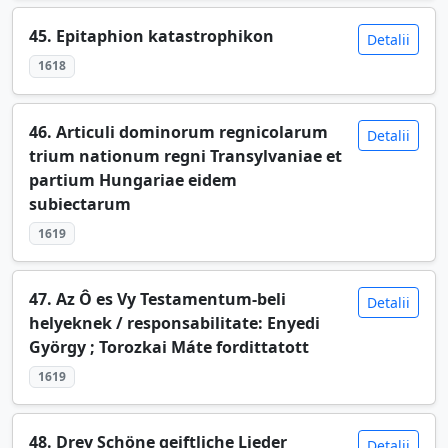
45. Epitaphion katastrophikon
Detalii
1618
46. Articuli dominorum regnicolarum
Detalii
trium nationum regni Transylvaniae et
partium Hungariae eidem
subiectarum
1619
47. Az Ô es Vy Testamentum-beli
Detalii
helyeknek / responsabilitate: Enyedi
György ; Torozkai Máte fordittatott
1619
48. Drey Schöne geiftliche Lieder
Detalii