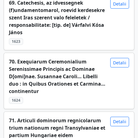
69. Catechesis, az idvessegnek
Detalii
(f)undamentomarol, roevid kerdesekre
szent Iras szerent valo feleletek /
responsabilitate: [tip. de] Várfalvi Kósa
János
1623
70. Exequiarum Ceremonialium
Detalii
Serenissimae Principis ac Dominae
D[omi]nae. Susannae Caroli… Libelli
duo : in Quibus Orationes et Carmina…
continentur
1624
71. Articuli dominorum regnicolarum
Detalii
trium nationum regni Transylvaniae et
partium Hungariae eidem