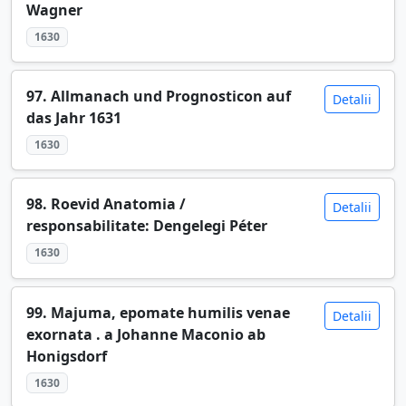
Wagner
1630
97. Allmanach und Prognosticon auf
Detalii
das Jahr 1631
1630
98. Roevid Anatomia /
Detalii
responsabilitate: Dengelegi Péter
1630
99. Majuma, epomate humilis venae
Detalii
exornata . a Johanne Maconio ab
Honigsdorf
1630