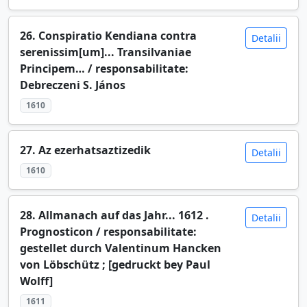
26. Conspiratio Kendiana contra
Detalii
serenissim[um]... Transilvaniae
Principem… / responsabilitate:
Debreczeni S. János
1610
27. Az ezerhatsaztizedik
Detalii
1610
28. Allmanach auf das Jahr... 1612 .
Detalii
Prognosticon / responsabilitate:
gestellet durch Valentinum Hancken
von Löbschütz ; [gedruckt bey Paul
Wolff]
1611