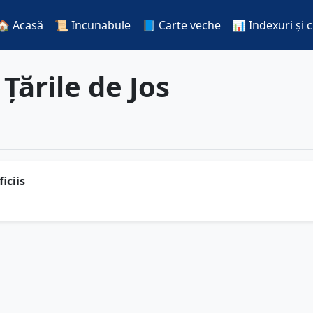
🏠 Acasă
📜 Incunabule
📘 Carte veche
📊 Indexuri și 
:
Țările de Jos
iciis