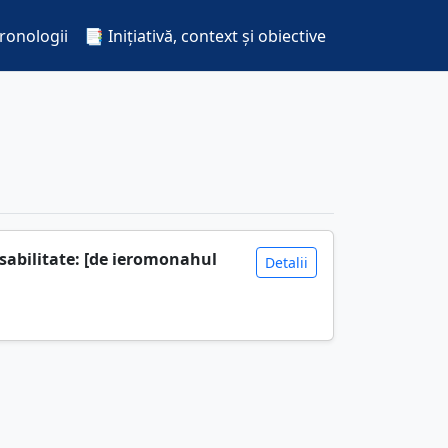
cronologii
📑 Inițiativă, context și obiective
nsabilitate: [de ieromonahul
Detalii