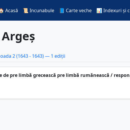
🏠 Acasă
📜 Incunabule
📘 Carte veche
📊 Indexuri și 
:
Argeș
ioada 2 (1643 - 1643) — 1 ediții
puse de pre limbă grecească pre limbă rumănească / respo