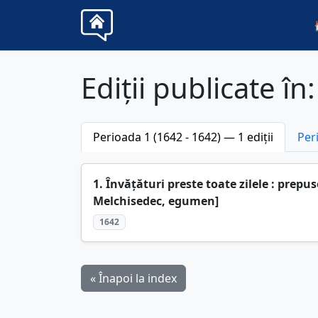
Ediții publicate în
Perioada 1 (1642 - 1642) — 1 ediții
Per
1. Învățături preste toate zilele : pre
Melchisedec, egumen]
1642
« Înapoi la index