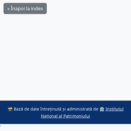
« Înapoi la index
🗃️ Bază de date întreținută și administrată de 🏛️
Institutul
Național al Patrimoniului
`