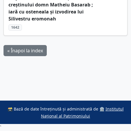
creștinului domn Matheiu Basarab ;
iară cu osteneala și izvodirea lui
Silivestru eromonah
1642
« Înapoi la index
🗃️ Bază de date întreținută și administrată de 🏛️
Institutul
Național al Patrimoniului
`